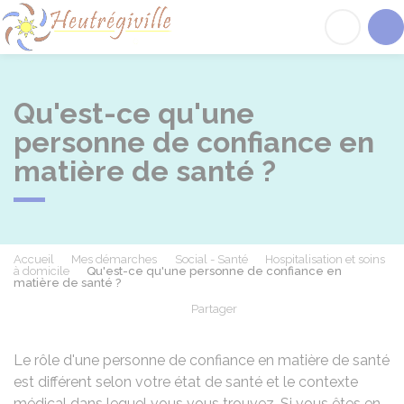
Heutrégiville
Acc
Qu'est-ce qu'une
personne de confiance en
matière de santé ?
Accueil
Mes démarches
Social - Santé
Hospitalisation et soins
à domicile
Qu'est-ce qu'une personne de confiance en
matière de santé ?
Partager
Partager sur Facebook
Partager sur X - Twit
Partager sur
Par
Le rôle d'une personne de confiance en matière de santé
est différent selon votre état de santé et le contexte
médical dans lequel vous vous trouvez. Si vous êtes en