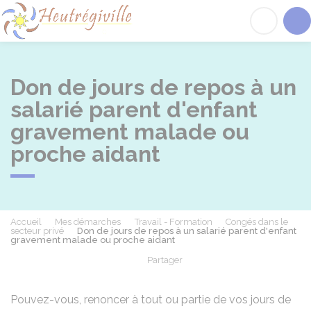
Heutrégiville
Acc
Don de jours de repos à un
salarié parent d'enfant
gravement malade ou
proche aidant
Accueil
Mes démarches
Travail - Formation
Congés dans le
secteur privé
Don de jours de repos à un salarié parent d'enfant
gravement malade ou proche aidant
Partager
Partager sur Facebook
Partager sur X - Twit
Partager sur
Par
Pouvez-vous, renoncer à tout ou partie de vos jours de