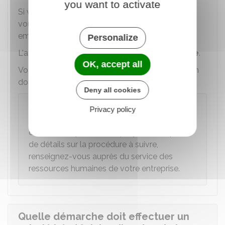
you want to activate
Si vous souhaitez faire un don à un autre salarié
vous devez en faire la demande à votre
employeur.
Personalize
L'accord de votre employeur est
indispensable
.
OK, accept all
Votre employeur peut vous refuser d'effectuer un
don jours.
Deny all cookies
À noter
Privacy policy
Il n'existe pas de formalisme pour effectuer la
demande auprès de l'employeur. Pour plus
de détails sur la procédure à suivre,
renseignez-vous auprès du service des
ressources humaines de votre entreprise.
Quelle démarche doit effectuer un