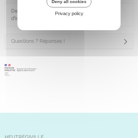
Deny all cookies
Demande de permis de conduire : quelle pièce
Privacy policy
d'identité peut-on présenter ?
Questions ? Réponses !
HEUTRÉGIVILLE