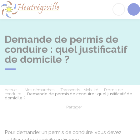
Heutrégiville
Acc
Demande de permis de
conduire : quel justificatif
de domicile ?
Accueil
Mes démarches
Transports - Mobilité
Permis de
conduire
Demande de permis de conduire : quel justificatif de
domicile ?
Partager
Partager sur Facebook
Partager sur X - Twit
Partager sur
Par
Pour demander un permis de conduire, vous devez
justifier votre domicile en France.