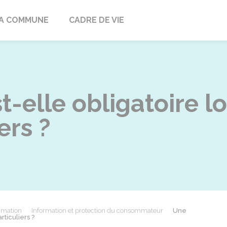
ville
A COMMUNE
CADRE DE VIE
t-elle obligatoire l
ers ?
mmation
Information et protection du consommateur
Une
rticuliers ?