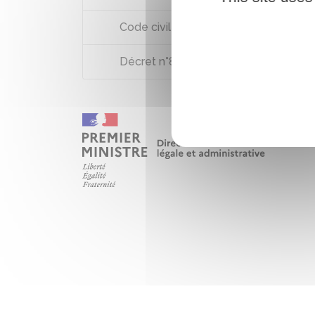
Code civil : articles 1358 à 1362
Décret n°80-533 du 15 juillet 1980 pris