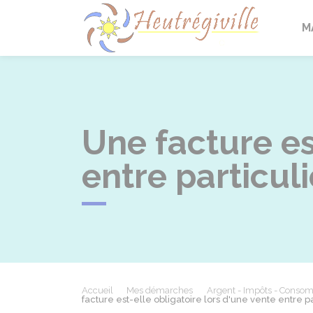
Heutrégi
M
Une facture es
entre particuli
Accueil
Mes démarches
Argent - Impôts - Conso
facture est-elle obligatoire lors d'une vente entre pa