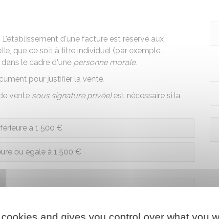
. L'établissement d'une facture est réservé aux
e, que ce soit à titre individuel (par exemple,
u dans le cadre d'une
personne morale
.
ument pour justifier la vente.
 de vente
sous signature privée)
est nécessaire si la
férieure à 1 500 €
eure ou égale à 1 500 €
 cookies and gives you control over what you w