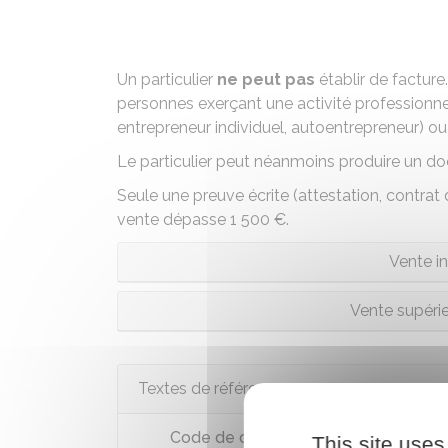
Un particulier
ne peut pas
établir de facture
personnes exerçant une activité professionnell
entrepreneur individuel, autoentrepreneur) o
Le particulier peut néanmoins produire un doc
Seule une preuve écrite (attestation, contrat
vente dépasse
1 500 €
.
Vente in
Vente supéri
Textes de référence
Code de commerce : article L441-9
This site uses