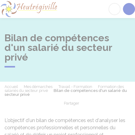
Heutrégiville
Acc
Bilan de compétences
d'un salarié du secteur
privé
Accueil
Mes démarches
Travail - Formation
Formation des
salariés du secteur privé
Bilan de compétences d'un salarié du
secteur privé
Partager
Partager sur Facebook
Partager sur X - Twit
Partager sur
Par
L'objectif d'un bilan de compétences est d'analyser les
compétences professionnelles et personnelles du
salarié et de définir un projet professionnel et