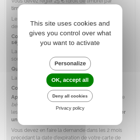
Vous devez régler
25 €
(droit de timbre) par
timbres fiscaux
.
Le justificatif de paiement du droit de timbre est
This site uses cookies and
demandé lors de la remise de la carte.
gives you control over what
Comment vous est remise la carte de
you want to activate
séjour ?
La carte vous est remise par la préfecture (ou la
sous-préfecture) de votre domicile.
Personalize
Quelle est sa durée de validité ?
La carte de séjour est valable
4 ans maximum.
OK, accept all
Comment la faire renouveler ?
Deny all cookies
Après 4 ans de séjour en France
avec la carte
bénéficiaire de la protection subsidiaire
, vous ou
Privacy policy
les membres de votre famille pouvez
demander
une
carte de résident
.
Vous devez en faire la demande dans les 2 mois
précédant la date d'expiration de votre carte de