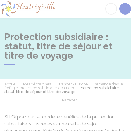
Heutrégiville
Acc
Protection subsidiaire :
statut, titre de séjour et
titre de voyage
Accueil
Mes démarches
Étranger - Europe
Demande d'asile
(réfugié, protection subsidiaire, apatride)
Protection subsidiaire :
statut, titre de séjour et titre de voyage
Partager
Partager sur Facebook
Partager sur X - Twit
Partager sur
Par
Si l'
Ofpra
vous accorde le bénéfice de la protection
subsidiaire, vous recevez une carte de séjour
pluriannuelle
bénéficiaire de la protection subsidiaire
. La