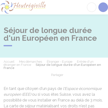
Heutrégiville
Acc
Séjour de longue durée
d'un Européen en France
Accueil
Mes démarches
Étranger - Europe
Entrée d'un
étranger en France
Séjour de longue durée d'un Européen en
France
Partager
Partager sur Facebook
Partager sur X - Twit
Partager sur
Par
En tant que citoyen d'un pays de
l'Espace économique
européen (EEE)
ou si vous êtes Suisse, vous avez la
possibilité de vous installer en France au delà de 3 mois.
La carte de séjour matérialisant vos droits n'est pas