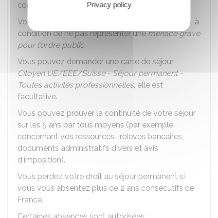
conditions de votre séjour (études, ressources).
Privacy policy
Vous pouvez demeurer définitivement en France, à
condition de ne pas représenter une
menace grave
pour l'ordre public
.
Vous pouvez demander une carte de séjour
Citoyen UE/EEE/Suisse - Séjour permanent -
Toutes activités professionnelles
, elle est
facultative.
Vous pouvez prouver la continuité de votre séjour
sur les 5 ans par tous moyens (par exemple,
concernant vos ressources : relevés bancaires,
documents administratifs divers et avis
d'imposition).
Vous perdez votre droit au séjour permanent si
vous vous absentez plus de 2 ans consécutifs de
France.
Certaines absences sont autorisées :