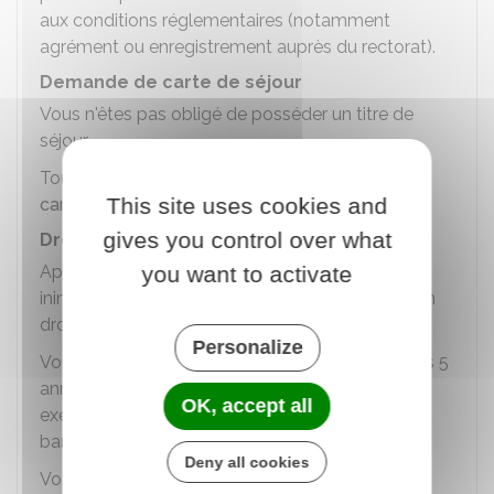
aux conditions réglementaires (notamment
agrément ou enregistrement auprès du rectorat).
Demande de carte de séjour
Vous n'êtes pas obligé de posséder un titre de
séjour.
Toutefois, vous avez le droit de demander une
This site uses cookies and
carte de séjour étudiant européen
gives you control over what
Droit au séjour permanent
Après 5 années de résidence légale et
you want to activate
ininterrompue en France, vous pouvez obtenir un
droit au séjour permanent.
Personalize
Vous devez prouver votre droits au séjour sur les 5
années précédentes par tous moyens (par
OK, accept all
exemple, inscriptions universitaires, relevés
bancaires, précédents avis d'imposition).
Deny all cookies
Vous n'avez ensuite plus besoin de justifier les