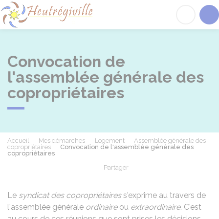
Heutrégiville
Acc
Convocation de
l'assemblée générale des
copropriétaires
Accueil
Mes démarches
Logement
Assemblée générale des
copropriétaires
Convocation de l'assemblée générale des
copropriétaires
Partager
Partager sur Facebook
Partager sur X - Twit
Partager sur
Par
Le
syndicat des copropriétaires
s'exprime au travers de
l'assemblée générale
ordinaire
ou
extraordinaire
. C'est
au cours de ces réunions que sont prises les décisions