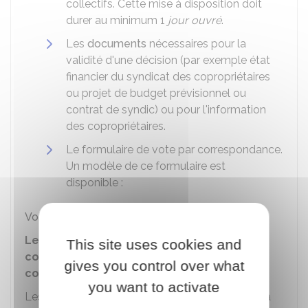
collectifs. Cette mise à disposition doit
durer au minimum 1
jour ouvré
.
Les
documents
nécessaires pour la
validité d'une décision (par exemple état
financier du syndicat des copropriétaires
ou projet de budget prévisionnel ou
contrat de syndic) ou pour l'information
des copropriétaires.
Le formulaire de vote par correspondance.
Un modèle de ce formulaire est
disponible :
Vote par correspondance d'un copropriétaire
Les devis doivent-ils être joints à la
This site uses cookies and
convocation d'un assemblée générale de
gives you control over what
copropriété ?
you want to activate
Les devis doivent obligatoirement être joints à la