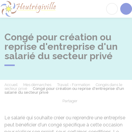
Heutrégiville
Acc
Congé pour création ou
reprise d'entreprise d'un
salarié du secteur privé
Accueil
Mes démarches
Travail - Formation
Congés dans le
secteur privé
Congé pour création ou reprise d'entreprise d'un
salarié du secteur privé
Partager
Partager sur Facebook
Partager sur X - Twit
Partager sur
Par
Le salarié qui souhaite créer ou reprendre une entreprise
peut bénéficier d'un congé spécifique à cette occasion
pour réaliser son projet, sous certaines conditions. Le