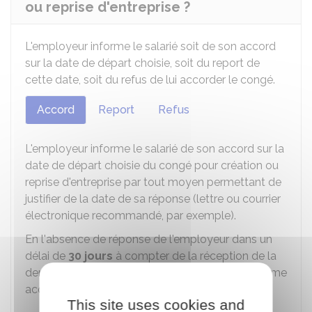
ou reprise d'entreprise ?
L'employeur informe le salarié soit de son accord
sur la date de départ choisie, soit du report de
cette date, soit du refus de lui accorder le congé.
Accord
Report
Refus
L'employeur informe le salarié de son accord sur la
date de départ choisie du congé pour création ou
reprise d'entreprise par tout moyen permettant de
justifier de la date de sa réponse (lettre ou courrier
électronique recommandé, par exemple).
En l'absence de réponse de l'employeur dans un
délai de
30 jours
à compter de la réception de la
demande du salarié, l'accord est considéré comme
acquis.
This site uses cookies and