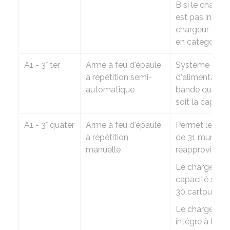
B si le chargeu
est pas inséré.
chargeur est c
en catégorie A
A1 - 3° ter
Arme à feu d'épaule
Système
à répétition semi-
d'alimentation
automatique
bande quelle 
soit la capacit
A1 - 3° quater
Arme à feu d'épaule
Permet le tir d
à répétition
de 31 munitio
manuelle
réapprovision
Le chargeur a
capacité supér
30 cartouches
Le chargeur e
intégré à l'arm