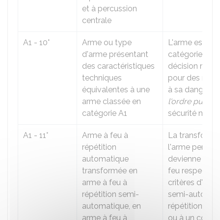
et à percussion
centrale
A1 - 10°
Arme ou type
L'arme est cla
d'arme présentant
catégorie A1 p
des caractéristiques
décision minist
techniques
pour des raiso
équivalentes à une
à sa dangerosi
arme classée en
l'ordre public
o
catégorie A1
sécurité nation
A1 - 11°
Arme à feu à
La transforma
répétition
l'arme permet 
automatique
devienne une 
transformée en
feu respectant
arme à feu à
critères d'une
répétition semi-
semi-automati
automatique, en
répétition man
arme à feu à
ou à un coup.