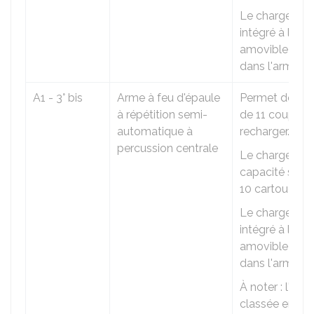
Le chargeur e
intégré à l'arm
amovible et in
dans l'arme.
A1 - 3° bis
Arme à feu d'épaule
Permet de tire
à répétition semi-
de 11 coups s
automatique à
recharger.
percussion centrale
Le chargeur a
capacité supér
10 cartouches
Le chargeur e
intégré à l'arm
amovible et in
dans l'arme.
À noter : l'arm
classée en ca