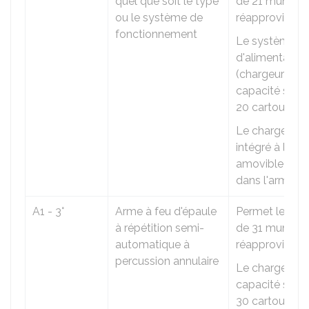
quel que soit le type
de 21 munitio
ou le système de
réapprovision
fonctionnement
Le système
d'alimentation
(chargeur) a u
capacité supér
20 cartouches
Le chargeur e
intégré à l'arm
amovible et in
dans l'arme.
A1 - 3°
Arme à feu d'épaule
Permet le tir d
à répétition semi-
de 31 munitio
automatique à
réapprovision
percussion annulaire
Le chargeur a
capacité supér
30 cartouches