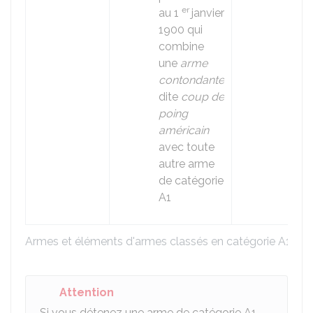
er
au 1
janvier
1900 qui
combine
une
arme
contondante
dite
coup de
poing
américain
avec toute
autre arme
de catégorie
A1
Armes et éléments d'armes classés en catégorie A1
Attention
Si vous détenez une arme de catégorie A1 -