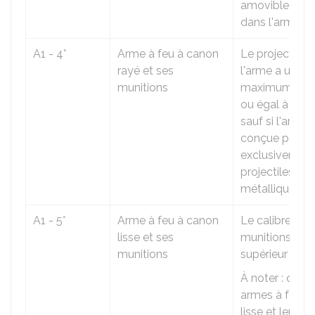
amovible et in
dans l'arme.
A1 - 4°
Arme à feu à canon
Le projectile 
rayé et ses
l'arme a un di
munitions
maximum supé
ou égal à 20
sauf si l'arme 
conçue pour ti
exclusivement
projectiles no
métalliques.
A1 - 5°
Arme à feu à canon
Le calibre des
lisse et ses
munitions est
munitions
supérieur à 8.
À noter : certa
armes à feu à
lisse et leurs