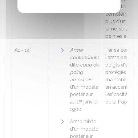
présente en
complément s
plus d'un trou
lame, soit plus
pointes acérée
A1 - 14°
Arme
Par sa concept
contondante
l'arme permet
dite
coup de
doigts d'être
poing
protégés et d
américain
maintenir l'ar
d'un modèle
en accentuant
postérieur
l'efficacité vu
er
au 1
janvier
de la frappe.
1900
Arme mixte
d'un modèle
postérieur