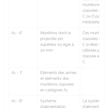
munitions son
classées en c
C ou D par déc
ministérielle.
A1 - 6°
Munitions dont le
Ces munitions
projectile est
classées en c
supérieur ou égal à
C si elles sont
20 mm
utilisées par 
classée en ca
C.
A1 - 7°
Eléments des armes
et éléments des
munitions classées
en catégorie A1
A1 - 8°
Système
Le système
d'alimentation
d'alimentation