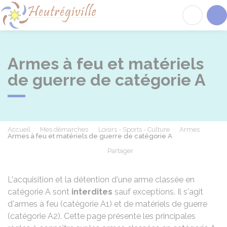
Heutrégiville
Acc
Armes à feu et matériels
de guerre de catégorie A
Accueil
Mes démarches
Loisirs - Sports - Culture
Armes
Armes à feu et matériels de guerre de catégorie A
Partager
Partager sur Facebook
Partager sur X - Twit
Partager sur
Par
L'acquisition et la détention d'une arme classée en
catégorie A sont
interdites
sauf exceptions. Il s'agit
d'armes à feu (catégorie A1) et de matériels de guerre
(catégorie A2). Cette page présente les principales