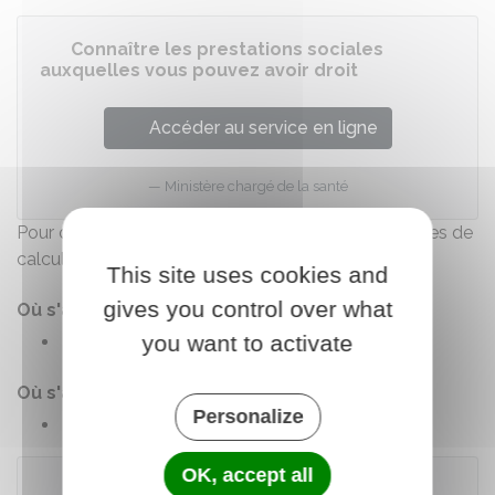
Connaître les prestations sociales
auxquelles vous pouvez avoir droit
Accéder au service en ligne
Ministère chargé de la santé
Pour obtenir des informations précises sur les modes de
calcul, vous devez contacter votre Caf ou MSA.
This site uses cookies and
gives you control over what
Où s'adresser ?
you want to activate
Caisse d'allocations familiales (Caf)
Où s'adresser ?
Personalize
Mutualité sociale agricole (MSA)
OK, accept all
À noter