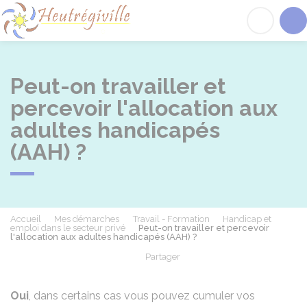
Heutrégiville
Acc
Peut-on travailler et
percevoir l'allocation aux
adultes handicapés
(AAH) ?
Accueil
Mes démarches
Travail - Formation
Handicap et
emploi dans le secteur privé
Peut-on travailler et percevoir
l'allocation aux adultes handicapés (AAH) ?
Partager
Partager sur Facebook
Partager sur X - Twit
Partager sur
Par
Oui
, dans certains cas vous pouvez cumuler vos