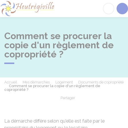
Heutrégiville
Acc
Comment se procurer la
copie d'un règlement de
copropriété ?
Accueil
Mes démarches
Logement
Documents de copropriété
Comment se procurer la copie d'un règlement de
copropriété ?
Partager
Partager sur Facebook
Partager sur X - Twit
Partager sur
Par
La démarche diffère selon qu'elle est faite par le
propriétaire du logement ou le locataire.