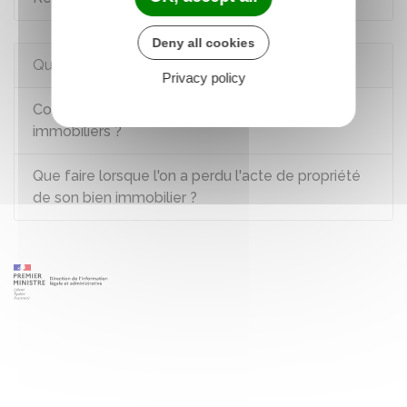
Deny all cookies
Questions ? Réponses !
Privacy policy
Comment obtenir des renseignements
immobiliers ?
Que faire lorsque l'on a perdu l'acte de propriété
de son bien immobilier ?