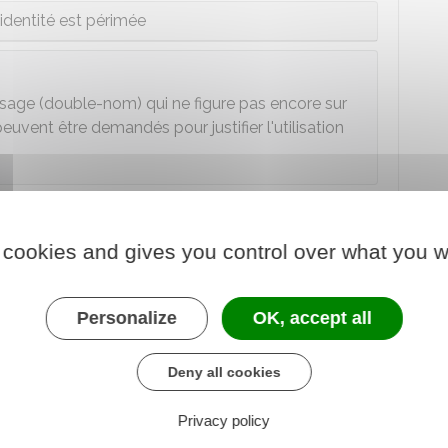
'identité est périmée
'usage (double-nom) qui ne figure pas encore sur
euvent être demandés pour justifier l'utilisation
déposer la demande
 cookies and gives you control over what you w
 les documents justificatifs.
Personalize
OK, accept all
t se présenter
ensemble
au guichet. Leur
Deny all cookies
té parentale
. Il peut s'agir du père, de la mère ou du
entité.
Privacy policy