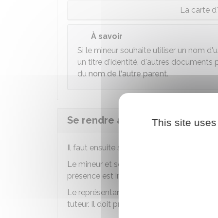
La carte d
À savoir
Si le mineur souhaite utiliser un nom d
un titre d'identité, d'autres documents p
du
nom de l'autre parent
.
Se rendre au lieu choisi pour 
This site uses
Il faut ensuite se rendre au lieu choisi avec
Le mineur et son
représentant légal
doiven
présence est indispensable.
Le représentant légal doit exercer
l'autori
tuteur. Il doit présenter sa propre pièce d'id