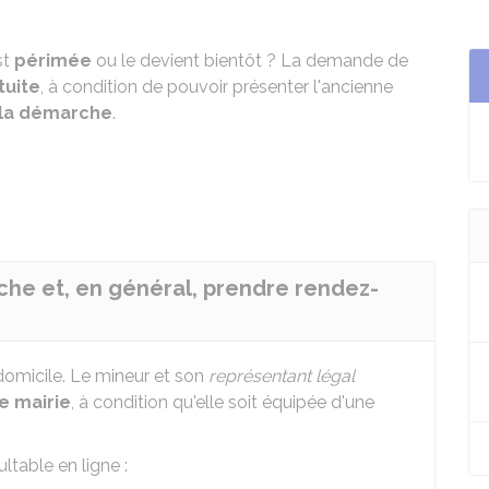
st
périmée
ou le devient bientôt ? La demande de
tuite
, à condition de pouvoir présenter l'ancienne
 la démarche
.
rche et, en général, prendre rendez-
omicile. Le mineur et son
représentant légal
e mairie
, à condition qu'elle soit équipée d'une
ltable en ligne :