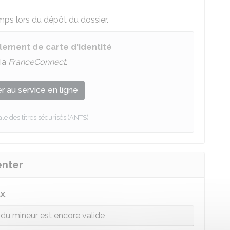
s lors du dépôt du dossier.
ement de carte d'identité
ia
FranceConnect
.
 au service en ligne
e des titres sécurisés (ANTS)
enter
ux
.
é du mineur est encore valide