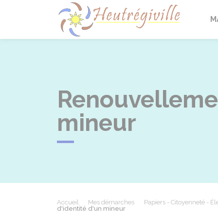
Heutrégi
M
Renouvellement
mineur
Accueil
Mes démarches
Papiers - Citoyenneté - Él
d'identité d'un mineur