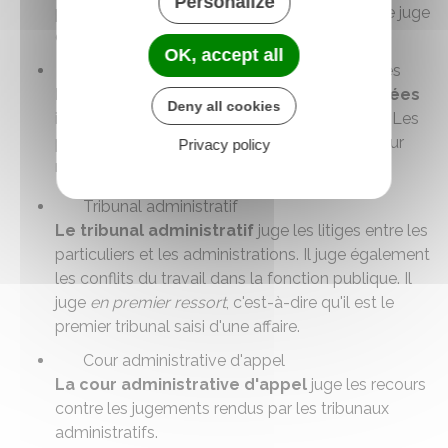
Personalize
propre aux élections européennes), il peut être juge
d'appel.
OK, accept all
Les juridictions administratives spécialisées
Les juridictions administratives spécialisées
Deny all cookies
interviennent dans des domaines spécifiques. Les
principales sont la Cour des comptes et la Cour
Privacy policy
nationale du droit d'asile.
Tribunal administratif
Le tribunal administratif
juge les litiges entre les
particuliers et les administrations. Il juge également
les conflits du travail dans la fonction publique. Il
juge
en premier ressort
, c'est-à-dire qu'il est le
premier tribunal saisi d'une affaire.
Cour administrative d'appel
La cour administrative d'appel
juge les recours
contre les jugements rendus par les tribunaux
administratifs.