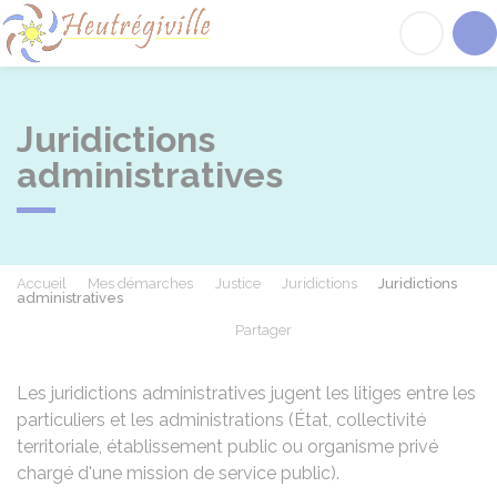
Heutrégiville
Acc
Juridictions
administratives
Accueil
Mes démarches
Justice
Juridictions
Juridictions
administratives
Partager
Partager sur Facebook
Partager sur X - Twit
Partager sur
Par
Les juridictions administratives jugent les litiges entre les
particuliers et les administrations (État, collectivité
territoriale, établissement public ou organisme privé
chargé d'une mission de service public).