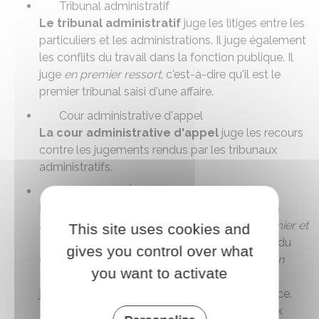
Tribunal administratif
Le tribunal administratif
juge les litiges entre les
particuliers et les administrations. Il juge également
les conflits du travail dans la fonction publique. Il
juge
en premier ressort
, c'est-à-dire qu'il est le
premier tribunal saisi d'une affaire.
Cour administrative d'appel
La cour administrative d'appel
juge les recours
contre les jugements rendus par les tribunaux
administratifs.
Le Conseil d'État
Le Conseil d'État
est la plus haute juridiction
administrative. Il peut juger une affaire
en premier et
This site uses cookies and
dernier ressort
: c'est la seule juridiction saisie du
gives you control over what
dossier. Il statue également sur les
pourvois en
you want to activate
cassation
formés contre les décisions des
juridictions administratives de première instance.
Enfin, dans certains cas (exemple : contentieux