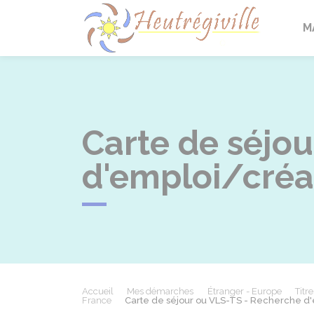
Heutrégi
M
Carte de séjo
d'emploi/créat
Accueil
Mes démarches
Étranger - Europe
Titr
France
Carte de séjour ou VLS-TS - Recherche d'