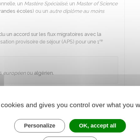
onnelle, un
Mastère Spécialisé
, un
Master of Science
randes écoles
) ou un
autre diplôme au moins
lu un accord sur les flux migratoires avec la
re
ation provisoire de séjour (APS) pour une 1
es
européen
ou
algérien
.
séjour ou le VLS-TS - recherche
 cookies and gives you control over what you w
se ?
Personalize
OK, accept all
s venez d'obtenir votre diplôme en France ou que
 obtenu votre diplôme en France :