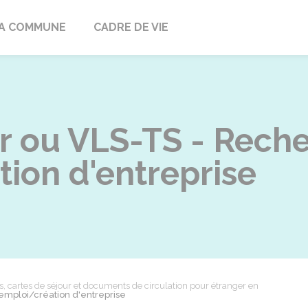
ville
A COMMUNE
CADRE DE VIE
ur ou VLS-TS - Rech
ion d'entreprise
es, cartes de séjour et documents de circulation pour étranger en
emploi/création d'entreprise