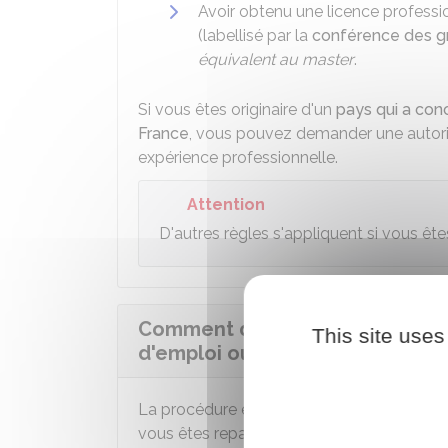
Avoir obtenu une licence professi
(labellisé par la
conférence des g
équivalent au master
.
Si vous êtes originaire d'un
pays qui a conc
France
, vous pouvez demander une autoris
expérience professionnelle.
Attention
D'autres règles s'appliquent si vous êt
Comment demander la carte de 
This site uses
d'emploi ou création d'entrepri
La procédure est différente selon que vou
vous êtes reparti à l'étranger après avoir