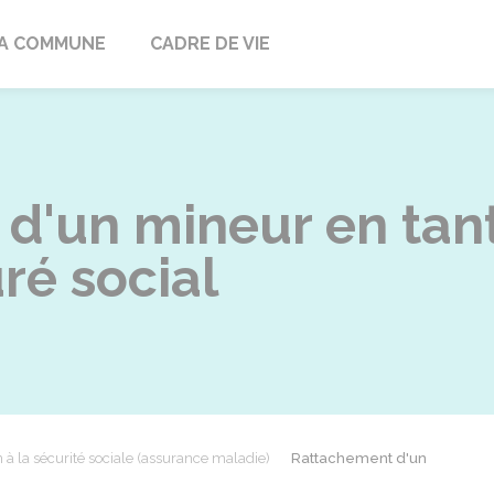
ville
A COMMUNE
CADRE DE VIE
d'un mineur en tant
ré social
on à la sécurité sociale (assurance maladie)
Rattachement d'un