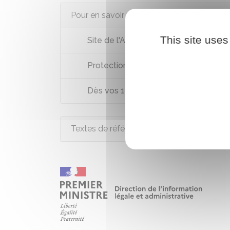
Pour en savoir plus
This site uses
Site de l'Assurance maladie
Protection universelle maladie (PUM
Dès vos 18 ans, adoptez les bons réf
Textes de référence