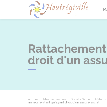
Heutrégi
M
Rattachement 
droit d'un assu
Accueil
Mes démarches
Social - Santé
Affiliati
mineur en tant qu'ayant droit d'un assuré social