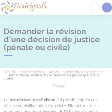
Heutrégiville
Acc
Demander la révision
d'une décision de justice
(pénale ou civile)
Accueil
Mes démarches
Justice
Contestation d'un jugement
Demander la révision d'une décision de justice (pénale ou
civile)
Partager
Partager sur Facebook
Partager sur X - Twit
Partager sur
Par
La
procédure de révision
est possible après une
décision définitive pénale ou civile. Elle permet de
demander un nouvel examen de l'affaire déjà jugée,