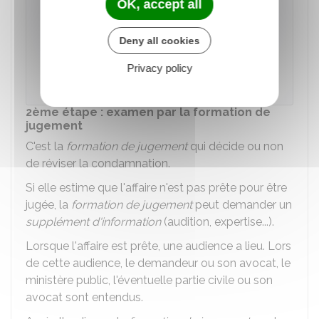
OK, accept all
Le demandeur et la partie civile peuvent
demander une copie du dossier. La
Deny all cookies
délivrance de la copie doit être faite dans le
délai d'1 mois à compter de la demande. La
Privacy policy
re
1
copie est gratuite.
2ème étape : examen par la formation de
jugement
C'est la
formation de jugement
qui décide ou non
de réviser la condamnation.
Si elle estime que l'affaire n'est pas prête pour être
jugée, la
formation de jugement
peut demander un
supplément d'information
(audition, expertise...).
Lorsque l'affaire est prête, une audience a lieu. Lors
de cette audience, le demandeur ou son avocat, le
ministère public, l'éventuelle partie civile ou son
avocat sont entendus.