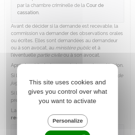
par la chambre criminelle de la
Cour de
cassation
.
Avant de décider si la demande est recevable, la
commission va demander des observations orales
ou écrites. Elles sont demandées au demandeur
ou à son avocat, au
ministère public
et à
l'éventuelle
partie civile
ou à son avocat.
Après les débats, la commission rend une décision.
Si la demande est jugée recevable, la
formation de
This site uses cookies and
jugement
est saisie.
gives you control over what
Si la demande n'est pas recevable, la procédure
prend fin et la décision ne sera pas révisée.
you want to activate
La décision doit être motivée. Il n'existe
pas de
recours contre cette décision
.
Personalize
À savoir