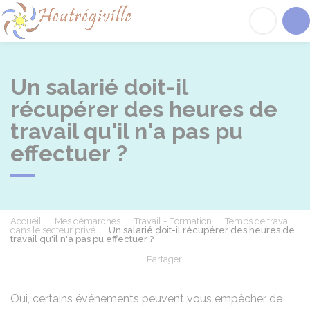
Heutrégiville
Acc
Un salarié doit-il
récupérer des heures de
travail qu'il n'a pas pu
effectuer ?
Accueil
Mes démarches
Travail - Formation
Temps de travail
dans le secteur privé
Un salarié doit-il récupérer des heures de
travail qu'il n'a pas pu effectuer ?
Partager
Partager sur Facebook
Partager sur X - Twit
Partager sur
Par
Oui, certains événements peuvent vous empêcher de