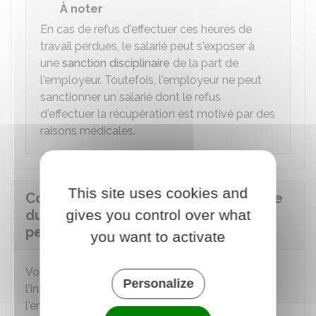
À noter
En cas de refus d'effectuer ces heures de
travail perdues, le salarié peut s'exposer à
une
sanction disciplinaire
de la part de
l'employeur. Toutefois, l'employeur ne peut
sanctionner un salarié dont le refus
d'effectuer la récupération est motivé par des
raisons médicales.
This site uses cookies and
Comment s'organise la mise en place
du dispositif d'heure de travail
gives you control over what
perdues à effectuer ?
you want to activate
Votre employeur doit informer immédiatement
Personalize
l'inspecteur du travail de la mise en place dans
l'entreprise d'un dispositif d'heures perdues à