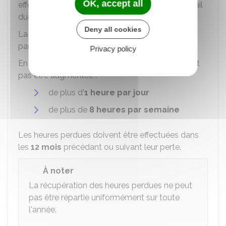
OK, accept all
effectuer en cas d'interruption collective du travail
due à un événement imprévu.
Deny all cookies
La réalisation des heures perdues peut être fixée
par
accord collectif d'entreprise
.
Privacy policy
En l'absence d'accord, la durée du travail ne peut
pas être augmentée :
de plus d'
1 heure par jour
de plus de
8 heures par semaine
Les heures perdues doivent être effectuées dans
les
12 mois
précédant ou suivant leur perte.
À noter
La récupération des heures perdues ne peut
pas être répartie uniformément sur toute
l'année.